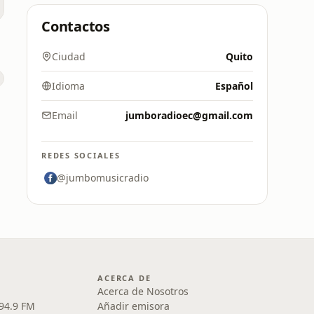
Contactos
Ciudad
Quito
Idioma
Español
Email
jumboradioec@gmail.com
REDES SOCIALES
@jumbomusicradio
ACERCA DE
Acerca de Nosotros
 94.9 FM
Añadir emisora