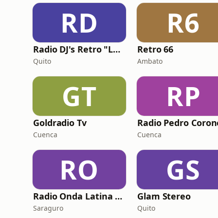
RD
R6
Radio DJ's Retro "La Radio Retro"
Retro 66
Quito
Ambato
GT
RP
Goldradio Tv
Cuenca
Cuenca
RO
GS
Radio Onda Latina Online
Glam Stereo
Saraguro
Quito