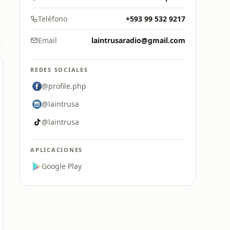
Teléfono
+593 99 532 9217
Email
laintrusaradio@gmail.com
REDES SOCIALES
@profile.php
@laintrusa
@laintrusa
APLICACIONES
Google Play