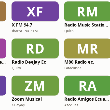
XF
RM
X FM 94.7
Radio Music Station FM
Ibarra · 94.7 FM
Quito
RD
MR
Radio Pedro Coronel e Hijos
Radio Deejay Ec
M80 Radio ec.
Quito
Latacunga
ZM
RA
Zoom Musical
Radio Amigos Ecuador
Guayaquil
Azogues