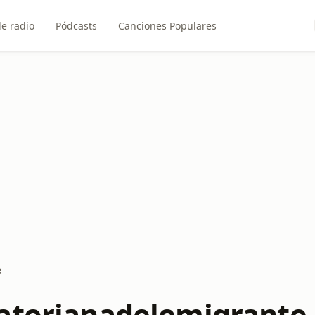
e radio
Pódcasts
Canciones Populares
e
atorianadelemigrante