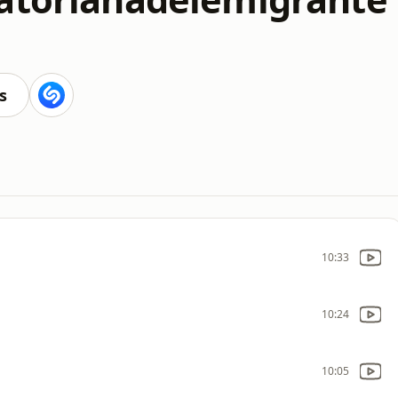
s
10:33
10:24
10:05