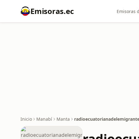
Emisoras.ec
Emisoras d
Inicio
Manabí
Manta
radioecuatorianadelemigrant
radioecu