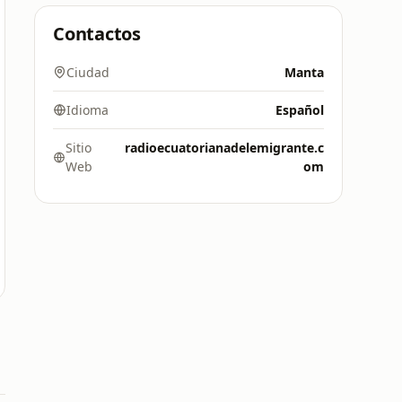
Contactos
Ciudad
Manta
Idioma
Español
Sitio
radioecuatorianadelemigrante.c
Web
om