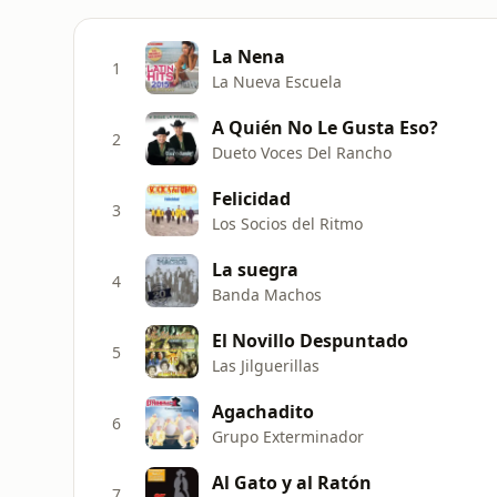
La Nena
1
La Nueva Escuela
A Quién No Le Gusta Eso?
2
Dueto Voces Del Rancho
Felicidad
3
Los Socios del Ritmo
La suegra
4
Banda Machos
El Novillo Despuntado
5
Las Jilguerillas
Agachadito
6
Grupo Exterminador
Al Gato y al Ratón
7