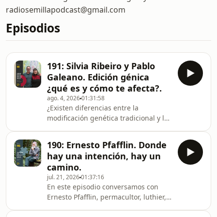
radiosemillapodcast@gmail.com
Episodios
191: Silvia Ribeiro y Pablo
Galeano. Edición génica
¿qué es y cómo te afecta?.
ago. 4, 2026
01:31:58
¿Existen diferencias entre la
modificación genética tradicional y las
nuevas técnicas de edición génica?
¿Estamos frente a una estrategia para
190: Ernesto Pfafflin. Donde
evadir las regulaciones y los controles
hay una intención, hay un
de bioseguridad?Conversamos con
camino.
Silvia Ribeiro y Pablo Galeano, dos
jul. 21, 2026
01:37:16
referentes e investigadores clave en
En este episodio conversamos con
América Latina sobre transgénicos,
Ernesto Pfafflin, permacultor, luthier,
soberanía alimentaria y
apicultor y uno de los cofundadores
biodiversidad.Hoy desmenuzamos los