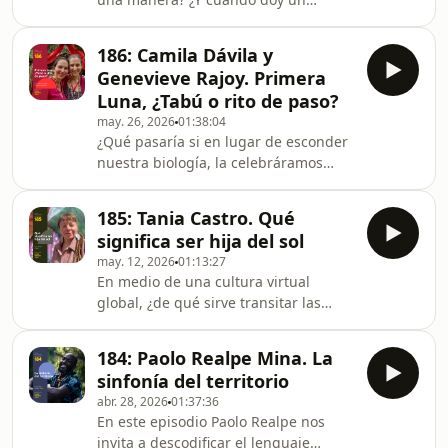
colabora con la Clínica Ambiental y
abrazo respiro de otra?… La
Amisacho Lab, trepando los árboles
respiración es la puerta de entrada
más altos de la Am
186: Camila Dávila y
para manejar las emociones y la
Genevieve Rajoy. Primera
mente. Martín comparte sobre el
Luna, ¿Tabú o rito de paso?
Sudarshan Kriya, una técnica de
may. 26, 2026
01:38:04
respiración específicamente diseñada
¿Qué pasaría si en lugar de esconder
para reducir el estrés, incidir en los
nuestra biología, la celebráramos
niveles de cortisol, mejorar la salud y
como un mapa de sabiduría? Nos
permitir explorar capas más
sentamos a conversar con Camila
profundas de nuestra experienci
185: Tania Castro. Qué
Dávila y Genevieve Rajoy sobre la
significa ser hija del sol
urgencia de rescatar los ritos de paso,
may. 12, 2026
01:13:27
en particular el de la iniciación
En medio de una cultura virtual
menstrual. Desde la experiencia
global, ¿de qué sirve transitar las
compartida por cientos de madres e
memorias, los cuentos, los rituales de
hijas, desarmamos los tabúes de la
nuestros pueblos ancestrales? Nos
menarquia para devolverle a la
184: Paolo Realpe Mina. La
pueden servir para mirar diferente.
menstruación su lugar com
sinfonía del territorio
Mirar más a la comunidad, a la
abr. 28, 2026
01:37:36
naturaleza y a lo que de verdad
En este episodio Paolo Realpe nos
venimos a hacer en esta experiencia
invita a descodificar el lenguaje