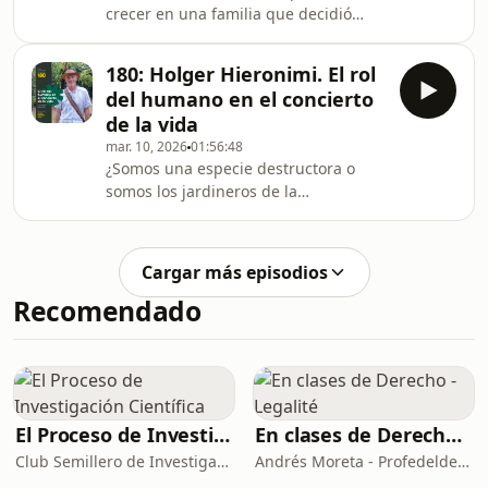
crecer en una familia que decidió
microorganismos y nutrientes del
acompañar el aprendizaje guiándose
suelo para crear sistemas resilientes.
por la curiosidad propia de cada niño
Además, profundizamos en su lab
180: Holger Hieronimi. El rol
o niña. Conversamos sobre los
del humano en el concierto
vínculos sociales, el uso de pantallas,
de la vida
su visión política, su emprendimiento
mar. 10, 2026
01:56:48
de forja artesanal, su exploración con
¿Somos una especie destructora o
la curtiembre natural, en un episodio
somos los jardineros de la
que revive las ganas de aprender
abundancia? Junto a Holger
para siempre.Únete a nuestra
exploramos cómo nuestra identidad
comunidad
humana está llamada a integrarse
Cargar más episodios
nuevamente en los ritmos de la
Recomendado
Tierra.Conversamos sobre el arte de
revelar la esencia del territorio y
diseñar más allá de los linderos,
entendiendo que cada lugar tiene
una personalidad única que debemos
aprender a escuchar antes de
El Proceso de Investigación Científica
En clases de Derecho - Legalité
intervenir.
Club Semillero de Investigación ESPE
Andrés Moreta - Profedelderecho - Legalité