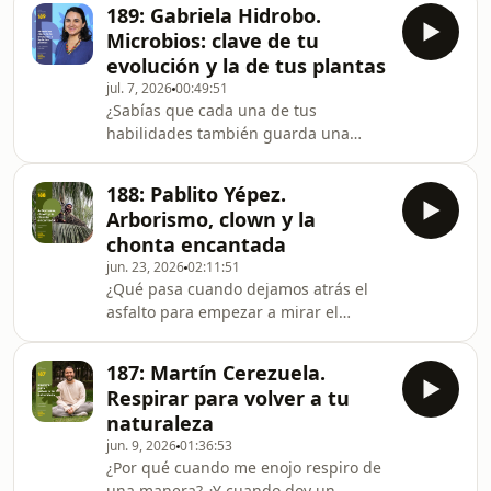
de la Red de Guardianes de Semillas.
aspectos técnicos,
189: Gabriela Hidrobo.
Desde su historia de vida entre
Microbios: clave de tu
Alemania, Argentina y Ecuador,
evolución y la de tus plantas
Ernesto comparte aprendizajes
jul. 7, 2026
00:49:51
profundos sobre la tierra, la
¿Sabías que cada una de tus
observación, la construcción con
habilidades también guarda una
barro, la crianza de animales y la
historia microbiana?Virus, bacterias y
permacultura entendida como una
otros organismos han moldeado lo
forma de vivir con la menor inc
188: Pablito Yépez.
que somos como humanos, y también
Arborismo, clown y la
han moldeado la vida de las plantas.
chonta encantada
En este episodio conversamos con
jun. 23, 2026
02:11:51
Gabriela Hidrobo sobre el mundo
¿Qué pasa cuando dejamos atrás el
invisible que sostiene la evolución, la
asfalto para empezar a mirar el
salud del suelo y la fuerza de los
mundo desde la copa de un ceibo? En
cultivos.¿Cómo podemos potenciar
este episodio conversamos con
esos microorganismos para
187: Martín Cerezuela.
Pablito Yépez, cuyo camino transitó
Respirar para volver a tu
por el circo callejero y el arte de la
naturaleza
payasería hasta encontrar su raíz en
jun. 9, 2026
01:36:53
las alturas. Hoy, desde su finca La
¿Por qué cuando me enojo respiro de
Chonta Encantada en Sucumbíos,
una manera? ¿Y cuando doy un