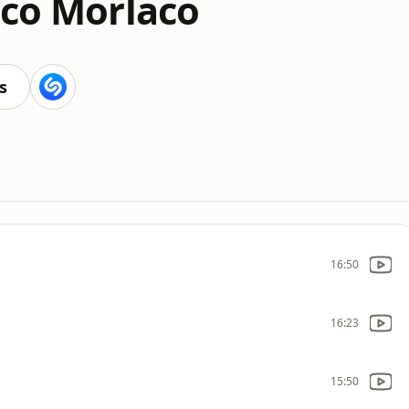
nco Morlaco
s
16:50
16:23
15:50