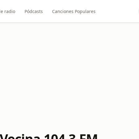
e radio
Pódcasts
Canciones Populares
 Vecina 104.3 FM