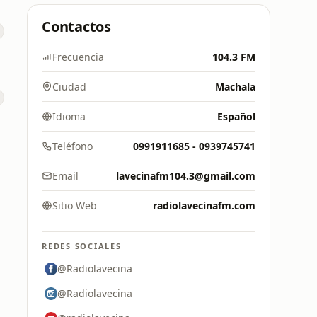
Contactos
Frecuencia
104.3 FM
Ciudad
Machala
Idioma
Español
Teléfono
0991911685 - 0939745741
Email
lavecinafm104.3@gmail.com
Sitio Web
radiolavecinafm.com
REDES SOCIALES
@Radiolavecina
@Radiolavecina