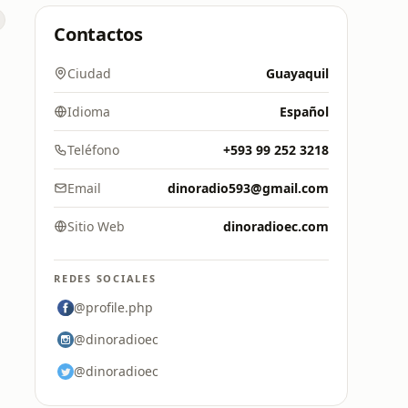
Contactos
Ciudad
Guayaquil
Idioma
Español
Teléfono
+593 99 252 3218
Email
dinoradio593@gmail.com
Sitio Web
dinoradioec.com
REDES SOCIALES
@profile.php
@dinoradioec
@dinoradioec