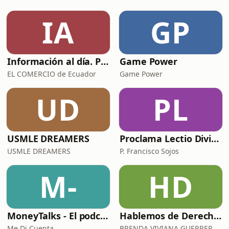
IA
GP
Información al día. Podcast de EL COMERCIO
Game Power
EL COMERCIO de Ecuador
Game Power
UD
PL
USMLE DREAMERS
Proclama Lectio Divina
USMLE DREAMERS
P. Francisco Sojos
M-
HD
MoneyTalks - El podcast de Me Di Cuenta
Hablemos de Derecho Penal y Procesal Penal Brenda Guerrero Vela
Me Di Cuenta
BRENDA VIVIANA GUERRERO VELA