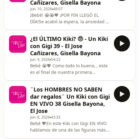
Cañizares, Gisella Bayona
fan, Raúl Santana 🎬✨.Prepara tu
jun. 10, 2026
48:07
cafecito o tu vinito, ¡y ponte cómoda!
¡Bebé! 😭😭💖 ¡POR FIN LLEGÓ EL
💋Te amamos, bebé. Disfruta el
DÍA!Se acabó la espera, la ansiedad y
episodio.
el extrañarnos… ¡porque la segunda
temporada de Kiki con Gigi y Jose ya
¿El ÚLTIMO Kiki? 🤨 - Un Kiki
está oficialmente AQUÍ! 🎬✨Vinimos
con Gigi 39 - El Jose
con más chismes y listos para seguir
Cañizares, Gisella Bayona
acompañandote cada semana. Si
jun. 9, 2026
54:22
pensabas que la primera temporada
Bebé 😭💖 Como todo lo bueno… este
estuvo intensa, prepárate para lo que
es el final de nuestra primera
se viene 🔥En este primer Kiki de la
temporada. Pero tranquila, porque
segunda temporada te contamos todo
esto NO es el final del Kiki ✨ En este
sobre nuestras úl
¨Los HOMBRES NO SABEN
episodio especial de Kiki con Gigi,
dar regalos¨ Un Kiki con Gigi
celebramos el Día de la Madre
EN VIVO 38 Gisella Bayona,
hablando de esas experiencias,
El Jose
recuerdos y momentos que nos
jun. 8, 2026
43:33
marcaron para siempre junto a
Bebé 💖En este Kiki con Gigi EN VIVO
nuestras mamás 💐 José comparte
hablamos de una de las figuras más
historias de su presente, mientras
importantes (y misteriosas) de
Gigi nos habla desde su experiencia