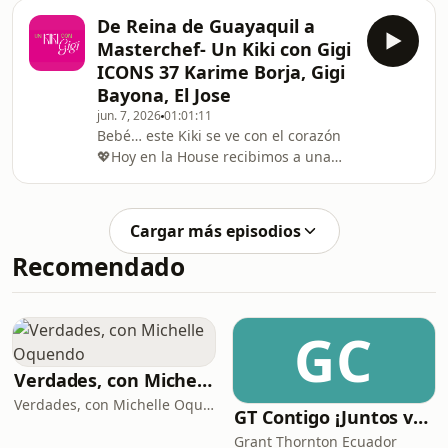
nuestras vidas: las mamás. Porque
como
De Reina de Guayaquil a
sí… las amamos, nos acompañan
Masterchef- Un Kiki con Gigi
siempre, pero también hay momentos
ICONS 37 Karime Borja, Gigi
donde… 😳 los regalos no salen como
Bayona, El Jose
esperábamos 😂 y terminamos con
jun. 7, 2026
01:01:11
historias que ahora solo nos hacen
Bebé… este Kiki se ve con el corazón
reír En este episodio: 💐 Hablamos del
💖Hoy en la House recibimos a una
rol de las madres en nuestras vidas 🎁
invitada increíble: Karime Borja, ex
Recordamos los mejores
reina de belleza y participante de
MasterChef Celebrity Ecuador T3,
Cargar más episodios
pero sobre todo… mamá. Karime nos
Recomendado
abre su historia de maternidad,
atravesada por eventos que no se
pueden controlar, y que marcaron su
vida para siempre. Una conversación
GC
honesta sobre el amor, la pérdida y lo
que significa s
Verdades, con Michelle Oquendo
Verdades, con Michelle Oquendo
GT Contigo ¡Juntos vamos más allá! - Ecuador
Grant Thornton Ecuador