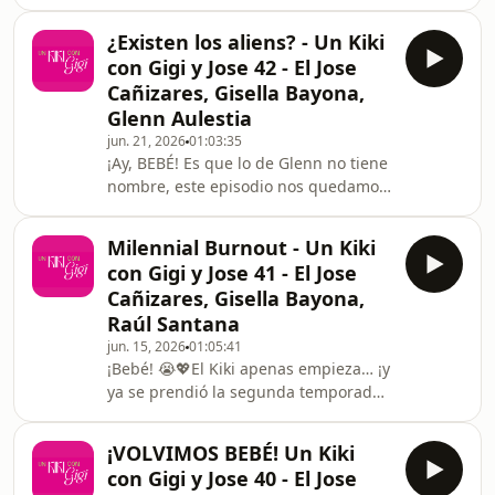
Caro Ortiz, una de las fundadoras de
realment
The Bridge, sobre su relación con su
¿Existen los aliens? - Un Kiki
cuerpo, cómo fue someterse a una
con Gigi y Jose 42 - El Jose
cirugía a sus 17 años y sanar su
Cañizares, Gisella Bayona,
relación con su cuerpo. 🥺❤️ ¡En este
Glenn Aulestia
episodio nos quedamos 🤯 con las
jun. 21, 2026
01:03:35
terapias de Jose! 🩺🎙️ Para ti, ¿existe el
¡Ay, BEBÉ! Es que lo de Glenn no tiene
pretty privilege? 🤔💭 ¡Ponte cómoda,
nombre, este episodio nos quedamos
BEBÉ! ¡A enterarte de todo el chisme!
🤯. Las anecdotas de nuestro invitado,
💋
Glenn Aulestia, es mejor reír... porque
Milennial Burnout - Un Kiki
la preocupación es 100% real. 😂
con Gigi y Jose 41 - El Jose
¿Creen que existen los aliens?¡Ponte
Cañizares, Gisella Bayona,
cómoda, BEBÉ! Enterarte de todo el
Raúl Santana
chisme! 💋Te amamos, bebé. Disfruta
jun. 15, 2026
01:05:41
el episodio. ✨
¡Bebé! 😭💖El Kiki apenas empieza… ¡y
ya se prendió la segunda temporada!
✨En este segundo episodio de Un Kiki
con Gigi &amp; Jose, discutimos el
¡VOLVIMOS BEBÉ! Un Kiki
Millennial Burnout 🤯💥No lo hicimos
con Gigi y Jose 40 - El Jose
solos, sino acompañados de nuestro