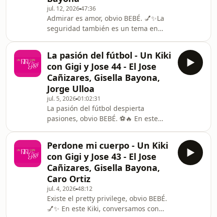
jul. 12, 2026
47:36
¡A Jose le pego regionalista! 🤯 ¿A Gigi
Admirar es amor, obvio BEBÉ. 💅✨La
le gusta más la comida peruana? 🎙️
seguridad también es un tema en
Para ti, ¿qué es lo que
este Kiki, quisimos para a temas más
verdaderamente nos
profundos y conversamos sobre la
La pasión del fútbol - Un Kiki
validación de la hombría, el peso de
con Gigi y Jose 44 - El Jose
cumplir con el rol del "proveedor" en
Cañizares, Gisella Bayona,
las relaciones. Sabes BEBÉ, el ego nos
Jorge Ulloa
domina, a veces. Tal vez debemos
jul. 5, 2026
01:02:31
aprender a amar la madurez. Porque
La pasión del fútbol despierta
NO hay nada más atractivo que un
pasiones, obvio BEBÉ. ⚽🔥 En este
hombre seguro de sí mismo.¡En este
Kiki, conversamos con el talentosísimo
episodio nos q
Jorge Ulloa 🎬✨ sobre cómo vivimos la
Perdone mi cuerpo - Un Kiki
decepción del fútbol, el nacionalismo,
con Gigi y Jose 43 - El Jose
el patriotismo y lo difícil que es
Cañizares, Gisella Bayona,
conectar con la identidad
Caro Ortiz
ecuatoriana. 🥺❤️ ¡En este episodio
jul. 4, 2026
48:12
nos quedamos 🤯 con las teorías de la
Existe el pretty privilege, obvio BEBÉ.
conspiración futbolera de Jorge y las
💅✨ En este Kiki, conversamos con
terapias de Jose! 🩺🎙️ Para ti, ¿el fútbol