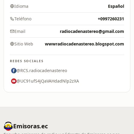
Idioma
Español
Teléfono
+0997260231
Email
radiocadenastereo@gmail.com
Sitio Web
wwwradiocadenastereo.blogspot.com
REDES SOCIALES
@RCS.radiocadenastereo
@UC91ufS4jQaVAHdadNlp2zXA
Emisoras.ec