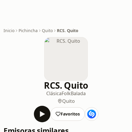
Inicio
Pichincha
Quito
RCS. Quito
RCS. Quito
Clásica
Folk
Balada
Quito
Favoritos
Emisoras similares