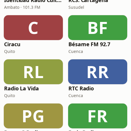
Identidad Radio Cultural
RCS. Cartagena
Ambato · 101.3 FM
Susudel
C
BF
Ciracu
Bésame FM 92.7
Quito
Cuenca
RL
RR
Radio La Vida
RTC Radio
Quito
Cuenca
PG
FR