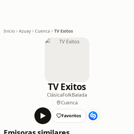
Inicio
Azuay
Cuenca
TV Exitos
TV Exitos
Clásica
Folk
Balada
Cuenca
Favoritos
Emisoras similares