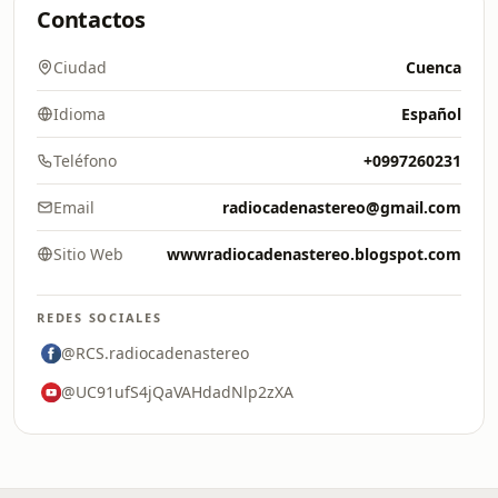
Contactos
Ciudad
Cuenca
Idioma
Español
Teléfono
+0997260231
Email
radiocadenastereo@gmail.com
Sitio Web
wwwradiocadenastereo.blogspot.com
REDES SOCIALES
@RCS.radiocadenastereo
@UC91ufS4jQaVAHdadNlp2zXA