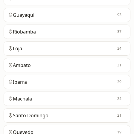
Guayaquil
93
Riobamba
37
Loja
34
Ambato
31
Ibarra
29
Machala
24
Santo Domingo
21
Quevedo
19