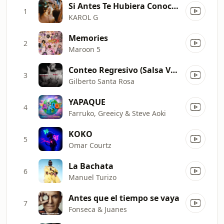
Si Antes Te Hubiera Conocido
1
KAROL G
Memories
2
Maroon 5
Conteo Regresivo (Salsa Version)
3
Gilberto Santa Rosa
YAPAQUE
4
Farruko, Greeicy & Steve Aoki
KOKO
5
Omar Courtz
La Bachata
6
Manuel Turizo
Antes que el tiempo se vaya
7
Fonseca & Juanes