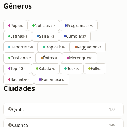
Géneros
Pop
Noticias
Programas
386
382
375
Latina
Salsa
Cumbia
343
143
137
Deportes
Tropical
Reggaetón
128
116
82
Cristiano
Éxitos
Merengue
82
81
80
Top 40
Balada
Rock
Folk
79
76
75
60
Bachata
Romántica
52
47
Ciudades
Quito
177
Cuenca
149