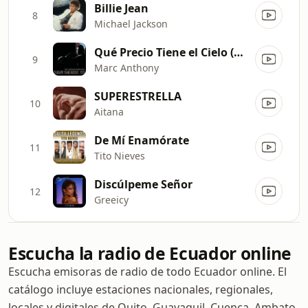
Billie Jean
8
Michael Jackson
Qué Precio Tiene el Cielo (Salsa Version)
9
Marc Anthony
SUPERESTRELLA
10
Aitana
De Mí Enamórate
11
Tito Nieves
Discúlpeme Señor
12
Greeicy
Escucha la radio de Ecuador online
Escucha emisoras de radio de todo Ecuador online. El
catálogo incluye estaciones nacionales, regionales,
locales y digitales de Quito, Guayaquil, Cuenca, Ambato,