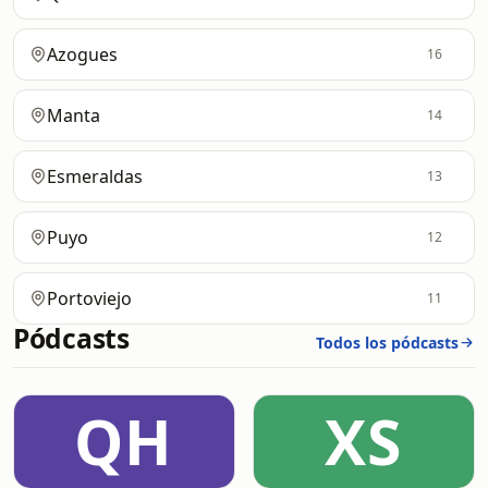
Azogues
16
Manta
14
Esmeraldas
13
Puyo
12
Portoviejo
11
Pódcasts
Todos los pódcasts
QH
XS