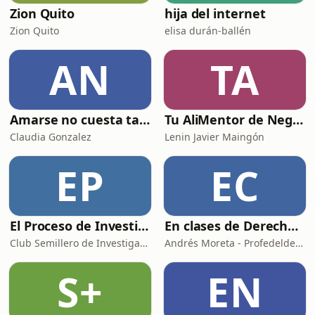
Zion Quito
hija del internet
Zion Quito
elisa durán-ballén
AN
TA
Amarse no cuesta tanto
Tu AliMentor de Negocios. El podcast de Lenin Maingón.
Claudia Gonzalez
Lenin Javier Maingón
EP
EC
El Proceso de Investigación Científica
En clases de Derecho - Legalité
Club Semillero de Investigación ESPE
Andrés Moreta - Profedelderecho - Legalité
S+
EN