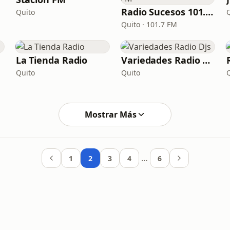
Radio Sucesos 101.7 FM
Quito
Quito · 101.7 FM
La Tienda Radio
Variedades Radio Djs
Quito
Quito
Mostrar Más
…
1
2
3
4
6